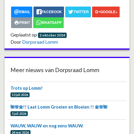
EMAIL
FACEBOOK
TWITTER
GOOGLE+
PRINT
WHATSAPP
Geplaatst op
2 oktober 2014
Door
Dorpsraad Lomm
Meer nieuws van Dorpsraad Lomm
Trots op Lomm!
13 juli 2026
🌺🌸🌼!! Laat Lomm Groeien en Bloeien !! 🌼🌸🌺
5 juli 2026
WAUW, WAUW en nog eens WAUW.
24 mei 2026