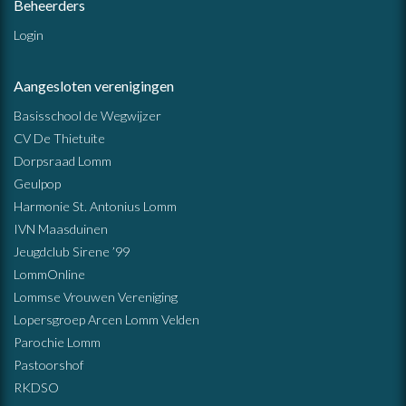
Beheerders
Login
Aangesloten verenigingen
Basisschool de Wegwijzer
CV De Thietuite
Dorpsraad Lomm
Geulpop
Harmonie St. Antonius Lomm
IVN Maasduinen
Jeugdclub Sirene ’99
LommOnline
Lommse Vrouwen Vereniging
Lopersgroep Arcen Lomm Velden
Parochie Lomm
Pastoorshof
RKDSO