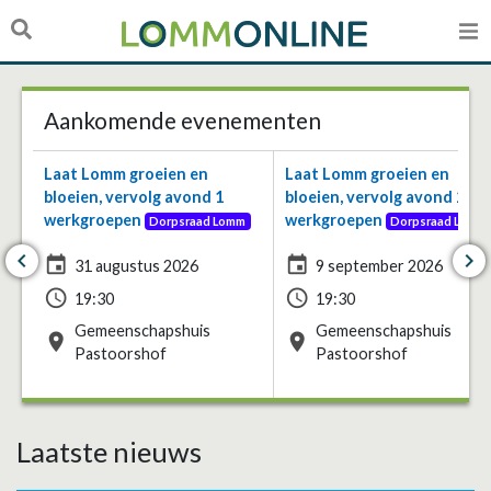
Aankomende evenementen
Laat Lomm groeien en
Laat Lomm groeien en
bloeien, vervolg avond 1
bloeien, vervolg avond 2
werkgroepen
werkgroepen
Dorpsraad Lomm
Dorpsraad Lomm
keyboard_arrow_left
keyboard_arrow_right
event
event
31 augustus 2026
9 september 2026
access_time
access_time
19:30
19:30
Gemeenschapshuis
Gemeenschapshuis
place
place
Pastoorshof
Pastoorshof
Laatste nieuws