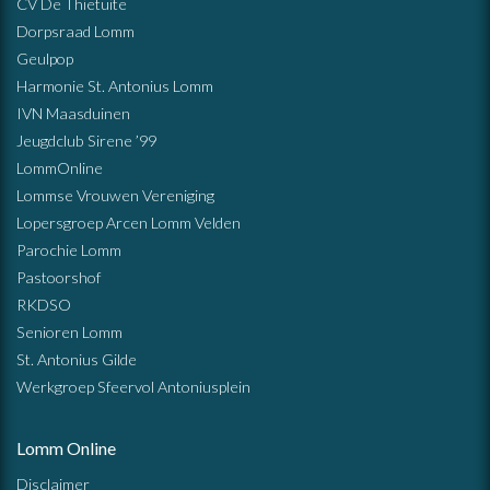
CV De Thietuite
Dorpsraad Lomm
Geulpop
Harmonie St. Antonius Lomm
IVN Maasduinen
Jeugdclub Sirene ’99
LommOnline
Lommse Vrouwen Vereniging
Lopersgroep Arcen Lomm Velden
Parochie Lomm
Pastoorshof
RKDSO
Senioren Lomm
St. Antonius Gilde
Werkgroep Sfeervol Antoniusplein
Lomm Online
Disclaimer