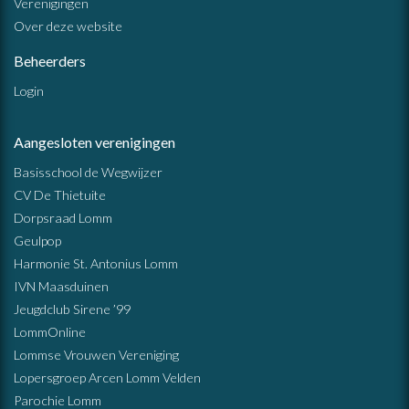
Verenigingen
Over deze website
Beheerders
Login
Aangesloten verenigingen
Basisschool de Wegwijzer
CV De Thietuite
Dorpsraad Lomm
Geulpop
Harmonie St. Antonius Lomm
IVN Maasduinen
Jeugdclub Sirene ’99
LommOnline
Lommse Vrouwen Vereniging
Lopersgroep Arcen Lomm Velden
Parochie Lomm