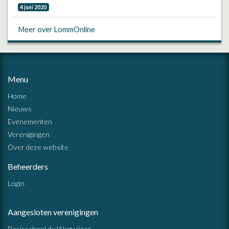
4 juni 2020
Meer over LommOnline
Menu
Home
Nieuws
Evenementen
Verenigingen
Over deze website
Beheerders
Login
Aangesloten verenigingen
Basisschool de Wegwijzer