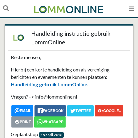
Handleiding instructie gebruik
LommOnline
Beste mensen,
Hierbij een korte handleiding om als vereniging
berichten en evenementen te kunnen plaatsen:
Handleiding gebruik LommOnline
.
Vragen? –> info@lommonline.nl
EMAIL
FACEBOOK
TWITTER
GOOGLE+
PRINT
WHATSAPP
Geplaatst op
15 april 2018