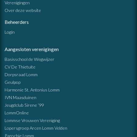
Verenigingen
Over deze website
Beheerders
Login
Aangesloten verenigingen
Basisschool de Wegwijzer
CV De Thietuite
Dorpsraad Lomm
Geulpop
Harmonie St. Antonius Lomm
IVN Maasduinen
Jeugdclub Sirene ’99
LommOnline
Lommse Vrouwen Vereniging
Lopersgroep Arcen Lomm Velden
Parochie Lomm