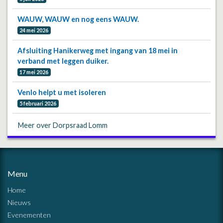
WAUW, WAUW en nog eens WAUW.
24 mei 2026
Afsluiting Hanikerweg met ingang van 18 mei in
verband met leggen duiker.
17 mei 2026
Venlo helpt u met isoleren
5 februari 2026
Meer over Dorpsraad Lomm
Menu
Home
Nieuws
Evenementen