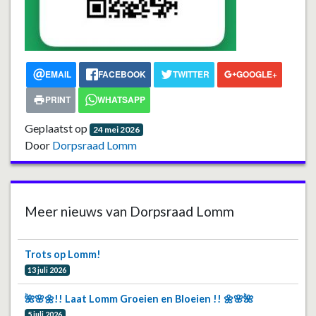
EMAIL
FACEBOOK
TWITTER
GOOGLE+
PRINT
WHATSAPP
Geplaatst op
24 mei 2026
Door
Dorpsraad Lomm
Meer nieuws van Dorpsraad Lomm
Trots op Lomm!
13 juli 2026
🌺🌸🌼!! Laat Lomm Groeien en Bloeien !! 🌼🌸🌺
5 juli 2026