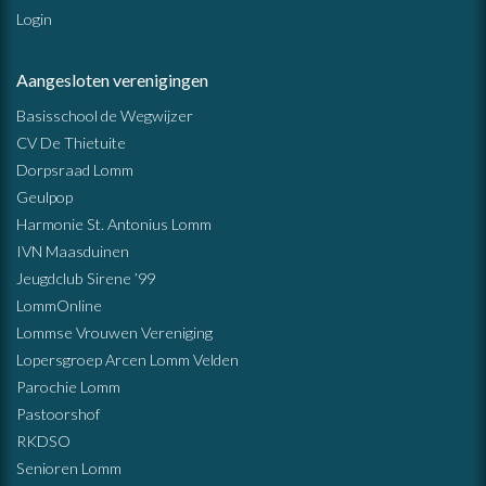
Login
Aangesloten verenigingen
Basisschool de Wegwijzer
CV De Thietuite
Dorpsraad Lomm
Geulpop
Harmonie St. Antonius Lomm
IVN Maasduinen
Jeugdclub Sirene ’99
LommOnline
Lommse Vrouwen Vereniging
Lopersgroep Arcen Lomm Velden
Parochie Lomm
Pastoorshof
RKDSO
Senioren Lomm