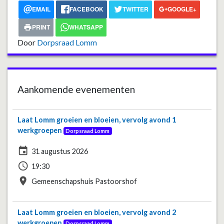
EMAIL
FACEBOOK
TWITTER
GOOGLE+
PRINT
WHATSAPP
Door
Dorpsraad Lomm
Aankomende evenementen
Laat Lomm groeien en bloeien, vervolg avond 1
werkgroepen
Dorpsraad Lomm
event
31 augustus 2026
access_time
19:30
place
Gemeenschapshuis Pastoorshof
Laat Lomm groeien en bloeien, vervolg avond 2
werkgroepen
Dorpsraad Lomm