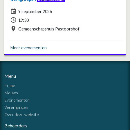
event
9 september 2026
access_time
19:30
place
Gemeenschapshuis Pastoorshof
Meer evenementen
Menu
Home
Nieuws
Evenementen
Verenigingen
Over deze website
Beheerders