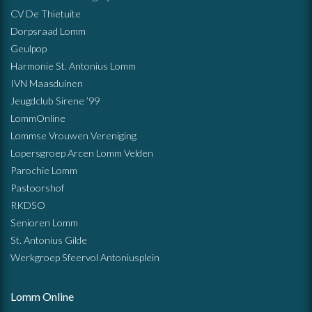
CV De Thietuite
Dorpsraad Lomm
Geulpop
Harmonie St. Antonius Lomm
IVN Maasduinen
Jeugdclub Sirene ’99
LommOnline
Lommse Vrouwen Vereniging
Lopersgroep Arcen Lomm Velden
Parochie Lomm
Pastoorshof
RKDSO
Senioren Lomm
St. Antonius Gilde
Werkgroep Sfeervol Antoniusplein
Lomm Online