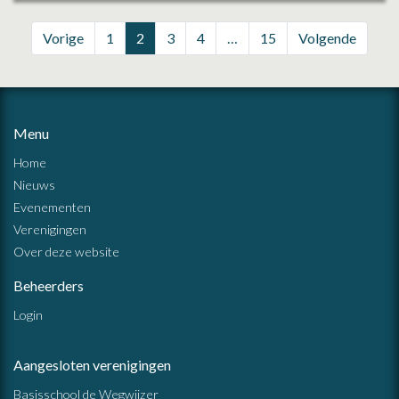
Vorige
1
2
3
4
…
15
Volgende
Menu
Home
Nieuws
Evenementen
Verenigingen
Over deze website
Beheerders
Login
Aangesloten verenigingen
Basisschool de Wegwijzer