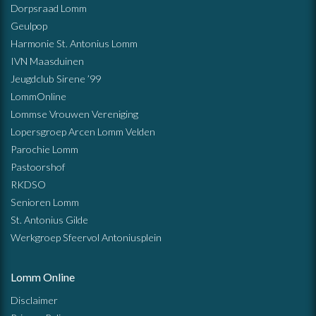
Dorpsraad Lomm
Geulpop
Harmonie St. Antonius Lomm
IVN Maasduinen
Jeugdclub Sirene ’99
LommOnline
Lommse Vrouwen Vereniging
Lopersgroep Arcen Lomm Velden
Parochie Lomm
Pastoorshof
RKDSO
Senioren Lomm
St. Antonius Gilde
Werkgroep Sfeervol Antoniusplein
Lomm Online
Disclaimer