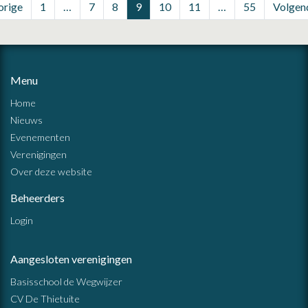
orige
1
…
7
8
9
10
11
…
55
Volgen
Menu
Home
Nieuws
Evenementen
Verenigingen
Over deze website
Beheerders
Login
Aangesloten verenigingen
Basisschool de Wegwijzer
CV De Thietuite