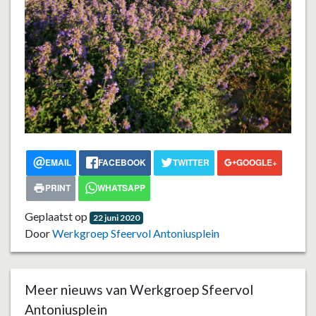
EMAIL
FACEBOOK
TWITTER
GOOGLE+
PRINT
WHATSAPP
Geplaatst op
22 juni 2020
Door
Werkgroep Sfeervol Antoniusplein
Meer nieuws van Werkgroep Sfeervol
Antoniusplein