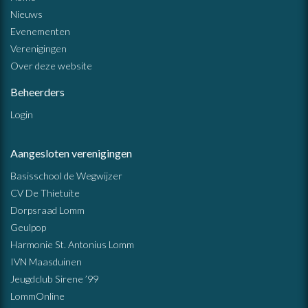
Nieuws
Evenementen
Verenigingen
Over deze website
Beheerders
Login
Aangesloten verenigingen
Basisschool de Wegwijzer
CV De Thietuite
Dorpsraad Lomm
Geulpop
Harmonie St. Antonius Lomm
IVN Maasduinen
Jeugdclub Sirene ’99
LommOnline