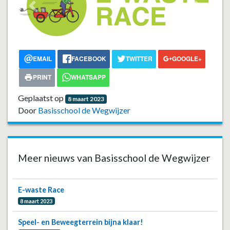
Vorige
Volgend
EMAIL
FACEBOOK
TWITTER
GOOGLE+
PRINT
WHATSAPP
Geplaatst op
8 maart 2023
Door
Basisschool de Wegwijzer
Meer nieuws van Basisschool de Wegwijzer
E-waste Race
8 maart 2023
Speel- en Beweegterrein bijna klaar!