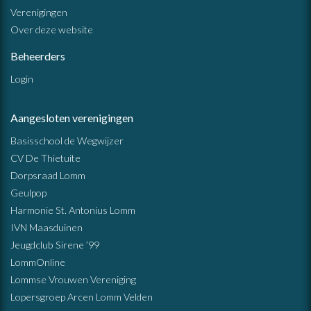
Verenigingen
Over deze website
Beheerders
Login
Aangesloten verenigingen
Basisschool de Wegwijzer
CV De Thietuite
Dorpsraad Lomm
Geulpop
Harmonie St. Antonius Lomm
IVN Maasduinen
Jeugdclub Sirene ’99
LommOnline
Lommse Vrouwen Vereniging
Lopersgroep Arcen Lomm Velden