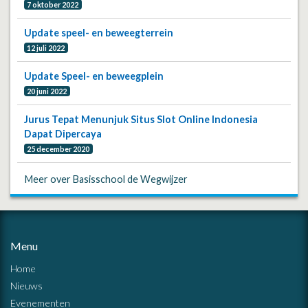
7 oktober 2022
Update speel- en beweegterrein
12 juli 2022
Update Speel- en beweegplein
20 juni 2022
Jurus Tepat Menunjuk Situs Slot Online Indonesia
Dapat Dipercaya
25 december 2020
Meer over Basisschool de Wegwijzer
Menu
Home
Nieuws
Evenementen