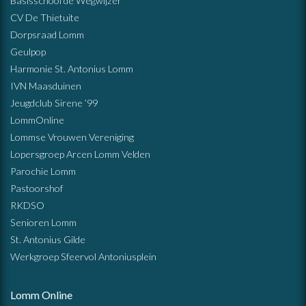
Basisschool de Wegwijzer
CV De Thietuite
Dorpsraad Lomm
Geulpop
Harmonie St. Antonius Lomm
IVN Maasduinen
Jeugdclub Sirene ’99
LommOnline
Lommse Vrouwen Vereniging
Lopersgroep Arcen Lomm Velden
Parochie Lomm
Pastoorshof
RKDSO
Senioren Lomm
St. Antonius Gilde
Werkgroep Sfeervol Antoniusplein
Lomm Online