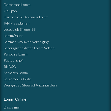
Dorpsraad Lomm
Geulpop
Harmonie St. Antonius Lomm
IVN Maasduinen
Jeugdclub Sirene ’99
LommOnline
Lommse Vrouwen Vereniging
Lopersgroep Arcen Lomm Velden
Parochie Lomm
Pastoorshof
RKDSO
Senioren Lomm
St. Antonius Gilde
Werkgroep Sfeervol Antoniusplein
Lomm Online
Disclaimer