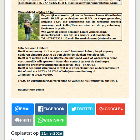
EMAIL
FACEBOOK
TWITTER
GOOGLE+
PRINT
WHATSAPP
Geplaatst op
21 mei 2026