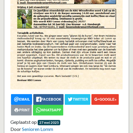
EMAIL
FACEBOOK
TWITTER
GOOGLE+
PRINT
WHATSAPP
Geplaatst op
27 mei 2025
Door
Senioren Lomm