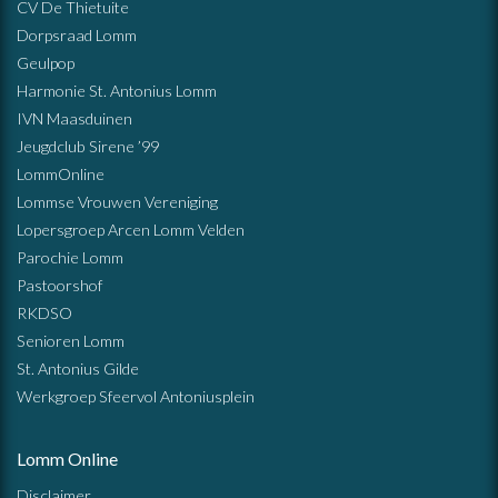
CV De Thietuite
Dorpsraad Lomm
Geulpop
Harmonie St. Antonius Lomm
IVN Maasduinen
Jeugdclub Sirene ’99
LommOnline
Lommse Vrouwen Vereniging
Lopersgroep Arcen Lomm Velden
Parochie Lomm
Pastoorshof
RKDSO
Senioren Lomm
St. Antonius Gilde
Werkgroep Sfeervol Antoniusplein
Lomm Online
Disclaimer