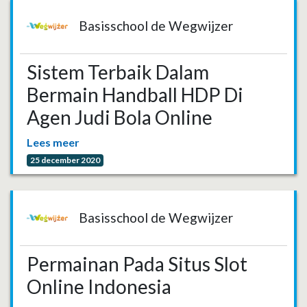
Basisschool de Wegwijzer
Sistem Terbaik Dalam
Bermain Handball HDP Di
Agen Judi Bola Online
Lees meer
25 december 2020
Basisschool de Wegwijzer
Permainan Pada Situs Slot
Online Indonesia