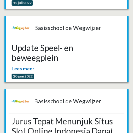
12 juli 2022
Basisschool de Wegwijzer
Update Speel- en
beweegplein
Lees meer
20 juni 2022
Basisschool de Wegwijzer
Jurus Tepat Menunjuk Situs
Slot Online Indonesia Dapat