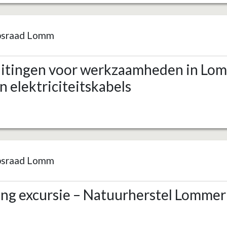
psraad Lomm
itingen voor werkzaamheden in Lom
n elektriciteitskabels
psraad Lomm
ing excursie – Natuurherstel Lomme