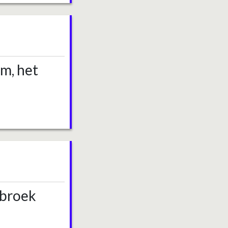
m, het
rbroek