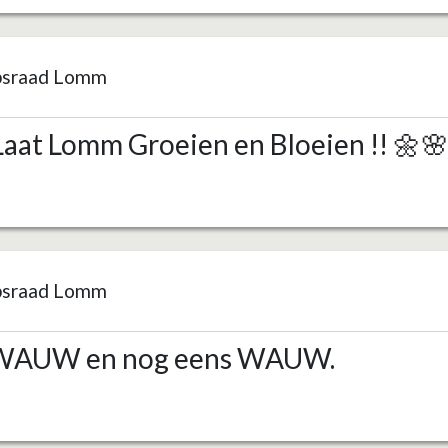
psraad Lomm
Laat Lomm Groeien en Bloeien !! 🌼
psraad Lomm
AUW en nog eens WAUW.