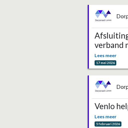
Dor
Afsluitin
verband m
Lees meer
17 mei 2026
Dor
Venlo hel
Lees meer
5 februari 2026