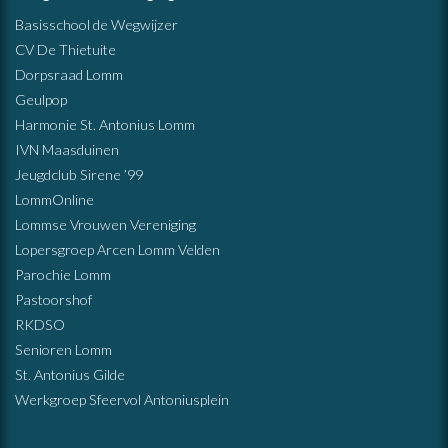
Basisschool de Wegwijzer
CV De Thietuite
Dorpsraad Lomm
Geulpop
Harmonie St. Antonius Lomm
IVN Maasduinen
Jeugdclub Sirene ’99
LommOnline
Lommse Vrouwen Vereniging
Lopersgroep Arcen Lomm Velden
Parochie Lomm
Pastoorshof
RKDSO
Senioren Lomm
St. Antonius Gilde
Werkgroep Sfeervol Antoniusplein