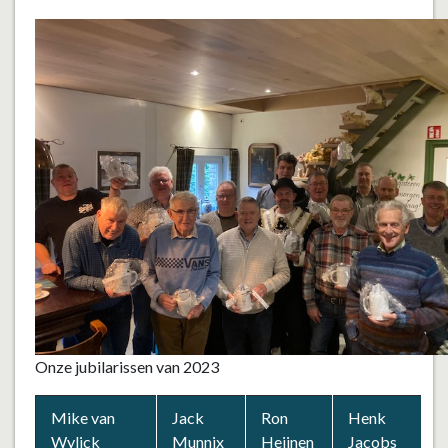
Onze jubilarissen van 2023
Mike van
Jack
Ron
Henk
Wylick
Munnix
Heijnen
Jacobs