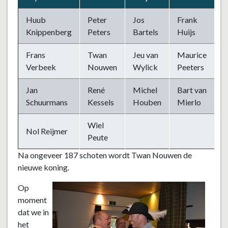
Huub
Peter
Jos
Frank
Knippenberg
Peters
Bartels
Huijs
Frans
Twan
Jeu van
Maurice
Verbeek
Nouwen
Wylick
Peeters
Jan
René
Michel
Bart van
Schuurmans
Kessels
Houben
Mierlo
Wiel
Nol Reijmer
Peute
Na ongeveer 187 schoten wordt Twan Nouwen de
nieuwe koning.
Op
moment
dat we in
het