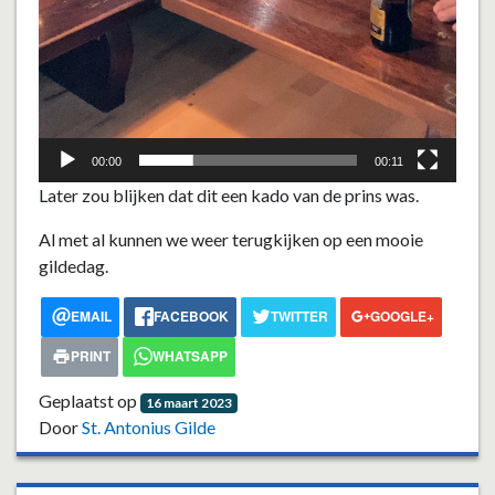
00:00
00:11
Later zou blijken dat dit een kado van de prins was.
Al met al kunnen we weer terugkijken op een mooie
gildedag.
EMAIL
FACEBOOK
TWITTER
GOOGLE+
PRINT
WHATSAPP
Geplaatst op
16 maart 2023
Door
St. Antonius Gilde