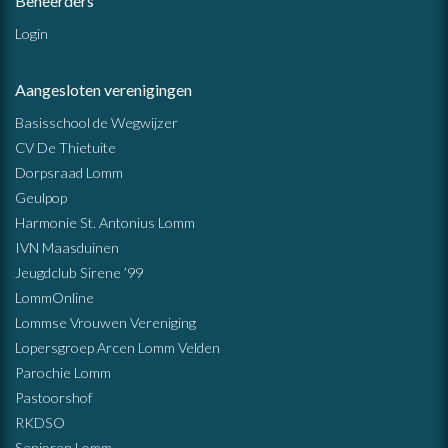
Beheerders
Login
Aangesloten verenigingen
Basisschool de Wegwijzer
CV De Thietuite
Dorpsraad Lomm
Geulpop
Harmonie St. Antonius Lomm
IVN Maasduinen
Jeugdclub Sirene ’99
LommOnline
Lommse Vrouwen Vereniging
Lopersgroep Arcen Lomm Velden
Parochie Lomm
Pastoorshof
RKDSO
Senioren Lomm