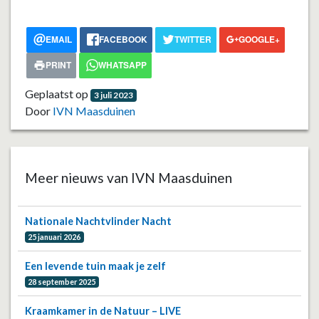
EMAIL
FACEBOOK
TWITTER
GOOGLE+
PRINT
WHATSAPP
Geplaatst op
3 juli 2023
Door
IVN Maasduinen
Meer nieuws van IVN Maasduinen
Nationale Nachtvlinder Nacht
25 januari 2026
Een levende tuin maak je zelf
28 september 2025
Kraamkamer in de Natuur – LIVE