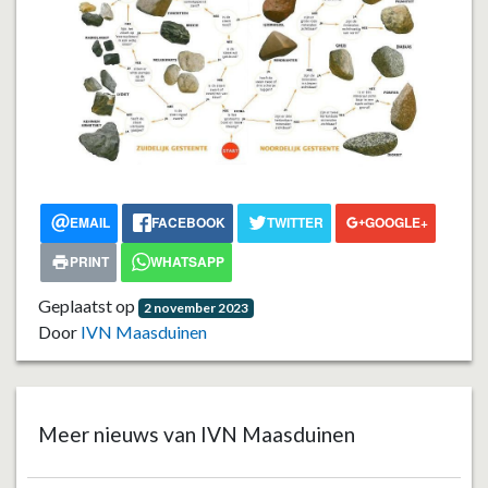
Vorige
Volgend
EMAIL
FACEBOOK
TWITTER
GOOGLE+
PRINT
WHATSAPP
Geplaatst op
2 november 2023
Door
IVN Maasduinen
Meer nieuws van IVN Maasduinen