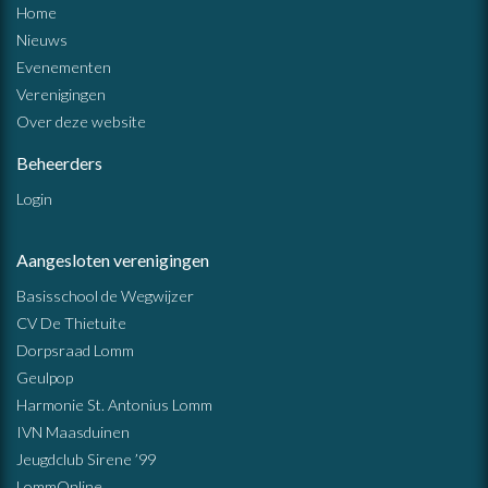
Home
Nieuws
Evenementen
Verenigingen
Over deze website
Beheerders
Login
Aangesloten verenigingen
Basisschool de Wegwijzer
CV De Thietuite
Dorpsraad Lomm
Geulpop
Harmonie St. Antonius Lomm
IVN Maasduinen
Jeugdclub Sirene ’99
LommOnline