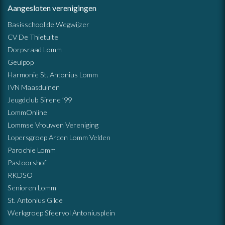
Aangesloten verenigingen
Basisschool de Wegwijzer
CV De Thietuite
Dorpsraad Lomm
Geulpop
Harmonie St. Antonius Lomm
IVN Maasduinen
Jeugdclub Sirene ’99
LommOnline
Lommse Vrouwen Vereniging
Lopersgroep Arcen Lomm Velden
Parochie Lomm
Pastoorshof
RKDSO
Senioren Lomm
St. Antonius Gilde
Werkgroep Sfeervol Antoniusplein