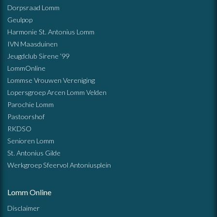
Dorpsraad Lomm
Geulpop
Harmonie St. Antonius Lomm
IVN Maasduinen
Jeugdclub Sirene ’99
LommOnline
Lommse Vrouwen Vereniging
Lopersgroep Arcen Lomm Velden
Parochie Lomm
Pastoorshof
RKDSO
Senioren Lomm
St. Antonius Gilde
Werkgroep Sfeervol Antoniusplein
Lomm Online
Disclaimer