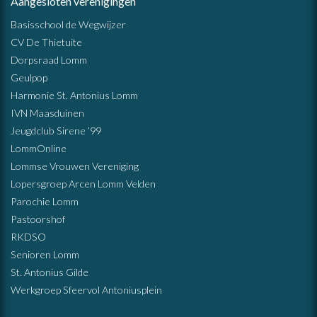
Aangesloten verenigingen
Basisschool de Wegwijzer
CV De Thietuite
Dorpsraad Lomm
Geulpop
Harmonie St. Antonius Lomm
IVN Maasduinen
Jeugdclub Sirene ’99
LommOnline
Lommse Vrouwen Vereniging
Lopersgroep Arcen Lomm Velden
Parochie Lomm
Pastoorshof
RKDSO
Senioren Lomm
St. Antonius Gilde
Werkgroep Sfeervol Antoniusplein