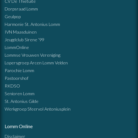
CV De Thietuite
Dorpsraad Lomm
Geulpop
Harmonie St. Antonius Lomm
IVN Maasduinen
Jeugdclub Sirene ’99
LommOnline
Lommse Vrouwen Vereniging
Lopersgroep Arcen Lomm Velden
Parochie Lomm
Pastoorshof
RKDSO
Senioren Lomm
St. Antonius Gilde
Werkgroep Sfeervol Antoniusplein
Lomm Online
Disclaimer