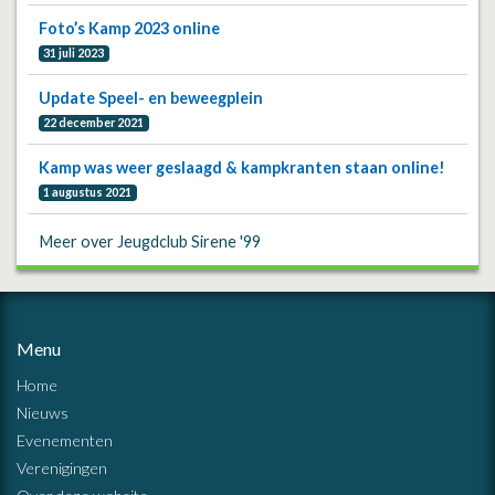
Foto’s Kamp 2023 online
31 juli 2023
Update Speel- en beweegplein
22 december 2021
Kamp was weer geslaagd & kampkranten staan online!
1 augustus 2021
Meer over Jeugdclub Sirene '99
Menu
Home
Nieuws
Evenementen
Verenigingen