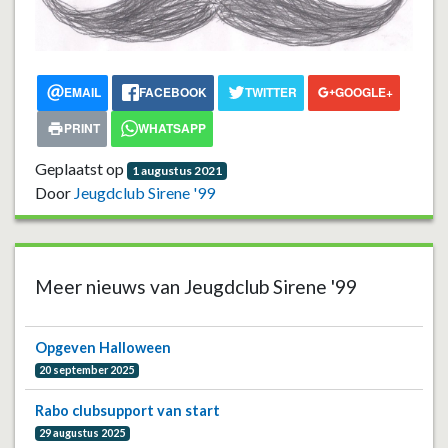
Vorige
Volgend
EMAIL
FACEBOOK
TWITTER
GOOGLE+
PRINT
WHATSAPP
Geplaatst op
1 augustus 2021
Door
Jeugdclub Sirene '99
Meer nieuws van Jeugdclub Sirene '99
Opgeven Halloween
20 september 2025
Rabo clubsupport van start
29 augustus 2025