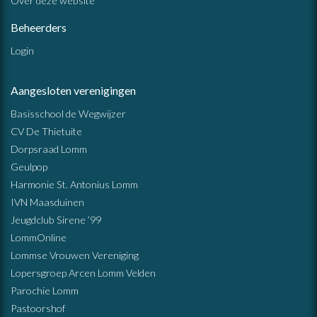
Over deze website
Beheerders
Login
Aangesloten verenigingen
Basisschool de Wegwijzer
CV De Thietuite
Dorpsraad Lomm
Geulpop
Harmonie St. Antonius Lomm
IVN Maasduinen
Jeugdclub Sirene ’99
LommOnline
Lommse Vrouwen Vereniging
Lopersgroep Arcen Lomm Velden
Parochie Lomm
Pastoorshof