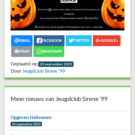
EMAIL
FACEBOOK
TWITTER
GOOGLE+
PRINT
WHATSAPP
Geplaatst op
20 september 2025
Door
Jeugdclub Sirene '99
Meer nieuws van Jeugdclub Sirene '99
Opgeven Halloween
20 september 2025