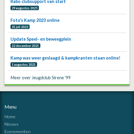
Rabo clubsupport van start
29 augustus 2025
Foto’s Kamp 2023 online
31 juli 2023
Update Speel- en beweegplein
22 december 2021
Kamp was weer geslaagd & kampkranten staan online!
1 augustus 2021
Meer over Jeugdclub Sirene '99
Menu
Home
Nieuws
Evenementen