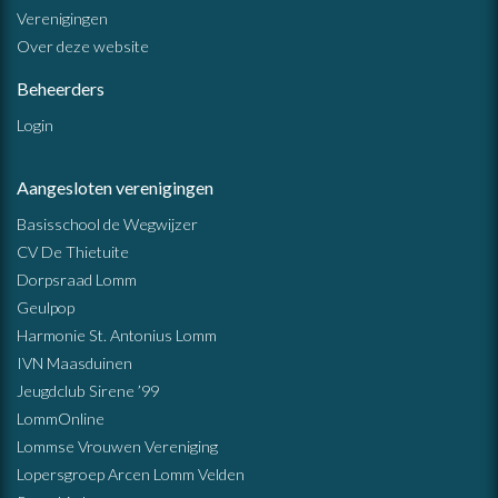
Verenigingen
Over deze website
Beheerders
Login
Aangesloten verenigingen
Basisschool de Wegwijzer
CV De Thietuite
Dorpsraad Lomm
Geulpop
Harmonie St. Antonius Lomm
IVN Maasduinen
Jeugdclub Sirene ’99
LommOnline
Lommse Vrouwen Vereniging
Lopersgroep Arcen Lomm Velden