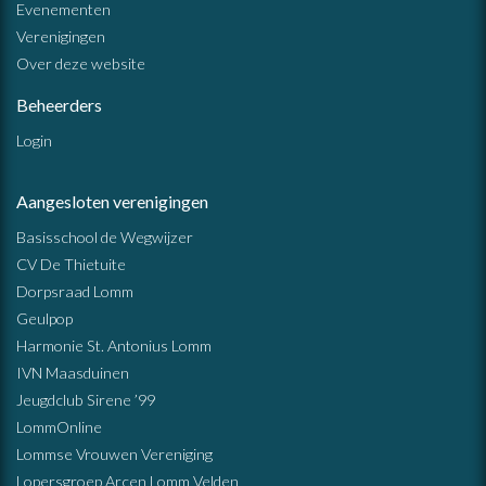
Evenementen
Verenigingen
Over deze website
Beheerders
Login
Aangesloten verenigingen
Basisschool de Wegwijzer
CV De Thietuite
Dorpsraad Lomm
Geulpop
Harmonie St. Antonius Lomm
IVN Maasduinen
Jeugdclub Sirene ’99
LommOnline
Lommse Vrouwen Vereniging
Lopersgroep Arcen Lomm Velden