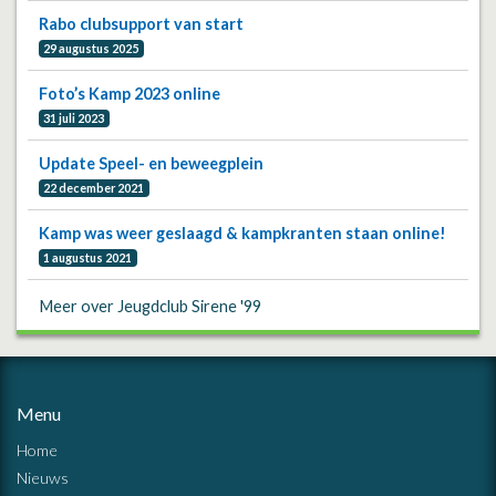
Rabo clubsupport van start
29 augustus 2025
Foto’s Kamp 2023 online
31 juli 2023
Update Speel- en beweegplein
22 december 2021
Kamp was weer geslaagd & kampkranten staan online!
1 augustus 2021
Meer over Jeugdclub Sirene '99
Menu
Home
Nieuws