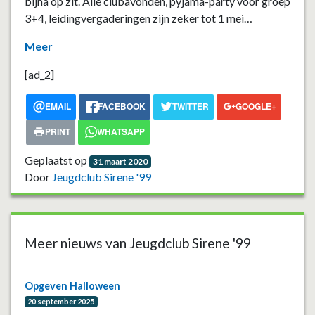
bijna op zit. Alle clubavonden, pyjama-party voor groep
3+4, leidingvergader
ingen zijn zeker tot 1 mei…
Meer
[ad_2]
EMAIL
FACEBOOK
TWITTER
GOOGLE+
PRINT
WHATSAPP
Geplaatst op
31 maart 2020
Door
Jeugdclub Sirene '99
Meer nieuws van Jeugdclub Sirene '99
Opgeven Halloween
20 september 2025