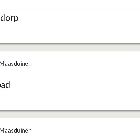
rdorp
Maasduinen
pad
Maasduinen