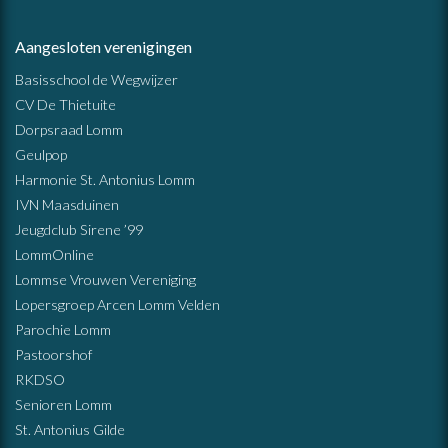
Aangesloten verenigingen
Basisschool de Wegwijzer
CV De Thietuite
Dorpsraad Lomm
Geulpop
Harmonie St. Antonius Lomm
IVN Maasduinen
Jeugdclub Sirene ’99
LommOnline
Lommse Vrouwen Vereniging
Lopersgroep Arcen Lomm Velden
Parochie Lomm
Pastoorshof
RKDSO
Senioren Lomm
St. Antonius Gilde