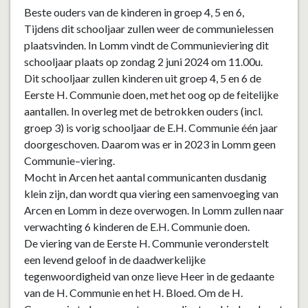
Beste
ouders
van de kinderen in groep 4
, 5 en 6
,
Tijdens dit schooljaar zullen weer de communielessen
plaatsvinden. In
Lomm
vindt de Communieviering dit
schooljaar plaats op
zondag
2
juni
202
4
om 11.00u.
Dit schooljaar zullen
kinderen
uit
groep
4
,
5 en 6
de
Eerste H. Communie doen
, met het oog op de feitelijke
aantallen
.
In overleg
met de betrokken ouders
(
incl.
groep 3)
is v
orig
school
jaar de E.H. Communi
e
één jaar
doorgeschoven.
D
aarom
was er in 2023
in Lomm
geen
Communie
–
v
iering
.
Mocht
in Arcen h
et aantal communicanten
dusdanig
klein zijn, dan wordt
qua viering
een s
amenvoeging van
Arcen en Lomm in deze overwogen.
In Lomm zullen naar
verwachting 6 kinderen de
E.H. Communie doen.
De
viering
van
de
Eerste
H.
Communie
veronderstelt
een
levend
geloof
in
de
daadwerkelijke
tegenwoordigheid van onze lieve Heer in de gedaante
van
de H. Communie en het H. Bloed.
Om de H.