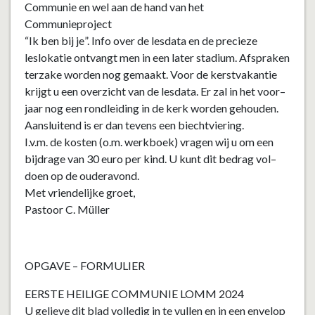
Communie en wel aan de hand van het
Communieproject
“
Ik ben bij je
”.
Info over de lesdata en de precieze
leslokatie ontvangt men in een later
stadium.
Afspraken
terzake worden nog gemaakt.
Voor de kerstvakantie
krijgt u
een overzicht
van de lesdata. Er zal
in het
voor
–
jaar
nog een
rondleiding in de kerk worden gehouden
.
Aansluitend is er
dan
tevens
een biechtviering.
I.v.m. de kosten (o.m.
werkboek)
vragen wij u om een
bijdrage van
30
euro per kind. U kunt dit
bedrag
vol
–
doe
n
op de ouderavond.
Met vriendelijke groet,
Pastoor C. Müller
OPGAVE
–
FORMULIER
EERSTE
H
EILIGE
COMMUNIE
LOMM
202
4
U
gelieve dit
blad
volledig
in te vullen en
in een envelop