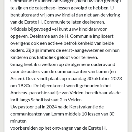
Communie te kunnen ontvangen, dient uw kind gedoopt
te zijn en de catechese
–
less
en gevolgd te hebben. U
bent uiteraard vrij om uw kind al dan niet aan de viering
van de Eerste H. Communie te laten deelnemen.
Middels
bijgevoegd vel
kunt u uw
kind daarvoor
opgeven.
Deelname aan de H. Communie impliceert
overigens ook een actieve betro
kkenheid van beide
ouders. Zij zijn immers de eerst
–
aangewezenen om hun
kinderen ons katholiek geloof voor te leven.
Graag heet ik u welkom op de algemene ouderavond
voor de ouders van de communicanten
van
Lomm
(en
Arcen)
. Deze vindt plaats
op
maandag 30 okt
ober
2023
om
19.30u.
De bijeenkomst wordt gehouden in
het
Andreas
–
parochiezaaltje
van Velden, bereikbaar via de
inrit langs Scholtisstraat 2 in Velden.
Uw pastoor
zal in
202
4
na de Kerstvakantie
de
communicanten
van
Lomm
middels
10
lesse
n van 30
m
in
uten
voorbe
reiden
op het ontvangen van de Eerste H.