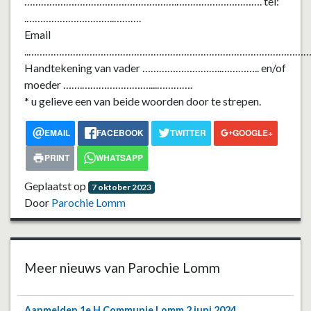
……………………………………………….
………………………….
tel:
.
…………………………
..
……….
Email
..
……………………………………………………………………………………………
Handtekening van vader
………………………
..
…………..
en/of
moeder
…….
……………………..
..
………….
* u gelieve een van beide woorden door te strepen.
EMAIL
FACEBOOK
TWITTER
GOOGLE+
PRINT
WHATSAPP
Geplaatst op
7 oktober 2023
Door
Parochie Lomm
Meer nieuws van Parochie Lomm
Aanmelden 1e H.Communie Lomm 2 juni 2024