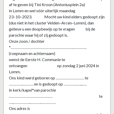
af te geven
bij Tini Kroon (Antoniusplein 2
a
)
in Lomm
en wel
vóór
uiterlijk
maandag
23
–
10
–
202
3
.
Mocht uw kind elders gedoopt zijn
(dus
niet in
het cluster
Velden
–
Arcen
–
Lomm), dan
gelieve u een doopbewijs op te vragen bij de
parochie waar hij
of zij gedoopt is.
Onze zoon / dochter
*…………………………………………………….
…………..
(roepnaam en achternaam)
wenst de Eerste H. Communie te
ontvangen op
zondag
2
juni 202
4 in
Lomm
.
Ons kind werd geboren op ………………………. te
…………..
….
……. en is gedoopt
op
…………
.
…
.
.
..
….
in
kerk/kapel
*van
pa
rochie
……………………………………. te
…..
……………..
……….
.
……………
Ons adres is