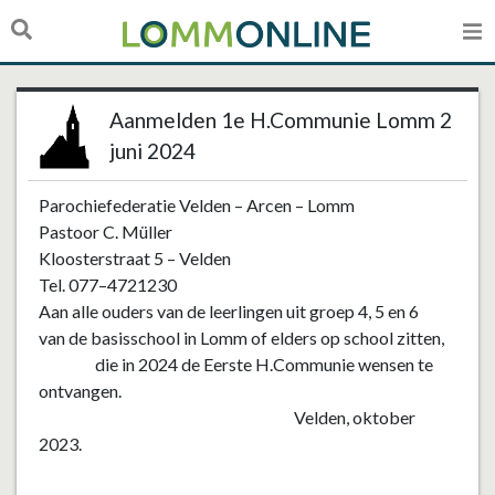
Aanmelden 1e H.Communie Lomm 2
juni 2024
Parochie
federatie Velden
–
Arcen
–
Lomm
Pastoor C. Müller
Kloosterstraat 5
–
Velden
Tel. 077
–
4721230
Aan alle ouders van de leerlingen
uit groep 4
, 5 en 6
van de
basiss
chool in
Lomm of elders op school zitten,
di
e in 20
2
4
de E
erste H.
Communie wensen
te
ontvangen.
Velden,
oktober
2023
.