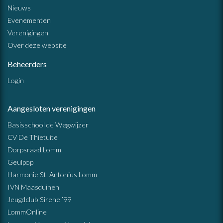
Nieuws
Evenementen
Verenigingen
Over deze website
Beheerders
Login
Aangesloten verenigingen
Basisschool de Wegwijzer
CV De Thietuite
Dorpsraad Lomm
Geulpop
Harmonie St. Antonius Lomm
IVN Maasduinen
Jeugdclub Sirene ’99
LommOnline