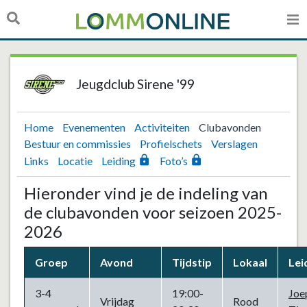
Jeugdclub Sirene '99
Home
Evenementen
Activiteiten
Clubavonden
Bestuur en commissies
Profielschets
Verslagen
lock
lock
Links
Locatie
Leiding
Foto’s
Hieronder vind je de indeling van
de clubavonden voor seizoen 2025-
2026
Groep
Avond
Tijdstip
Lokaal
Lei
3-4
19:00-
Joe
Vrijdag
Rood