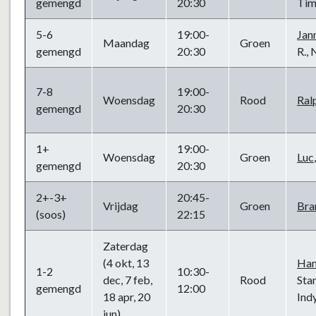
gemengd
20:30
Tim 
5-6
19:00-
Jan
Maandag
Groen
gemengd
20:30
R., 
7-8
19:00-
Woensdag
Rood
Ral
gemengd
20:30
1+
19:00-
Woensdag
Groen
Luc
gemengd
20:30
2+-3+
20:45-
Vrijdag
Groen
Br
(soos)
22:15
Zaterdag
(4 okt, 13
Han
1-2
10:30-
dec, 7 feb,
Rood
Stan
gemengd
12:00
18 apr, 20
Ind
jun)