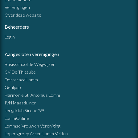
Verenigingen
Over deze website
Beheerders
Login
Aangesloten verenigingen
Basisschool de Wegwijzer
CV De Thietuite
Dorpsraad Lomm
Geulpop
Harmonie St. Antonius Lomm
IVN Maasduinen
Jeugdclub Sirene ’99
LommOnline
Lommse Vrouwen Vereniging
Lopersgroep Arcen Lomm Velden