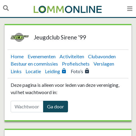
Jeugdclub Sirene '99
Home
Evenementen
Activiteiten
Clubavonden
Bestuur en commissies
Profielschets
Verslagen
lock
lock
Links
Locatie
Leiding
Foto’s
Deze pagina is alleen voor leden van deze vereniging,
vul het wachtwoord in:
Ga door