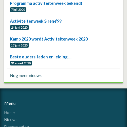
Programma activiteitenweek bekend!
7 juli 2020
Activiteitenweek Sirene’99
24 juni 2020
Kamp 2020 wordt Activiteitenweek 2020
17 juni 2020
Beste ouders, leden en leiding,…
31 maart 2020
Nog meer nieuws
Menu
Home
Nieuws
Evenementen