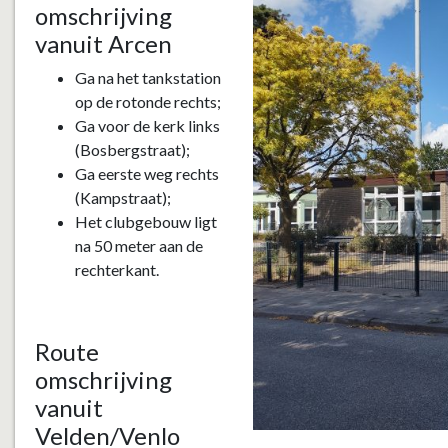
omschrijving
vanuit Arcen
Ga na het tankstation
op de rotonde rechts;
Ga voor de kerk links
(Bosbergstraat);
Ga eerste weg rechts
(Kampstraat);
Het clubgebouw ligt
na 50 meter aan de
rechterkant.
Route
omschrijving
vanuit
Velden/Venlo