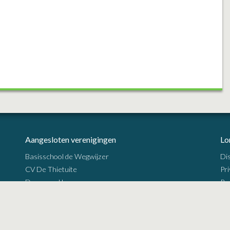
Aangesloten verenigingen
Lo
Basisschool de Wegwijzer
Di
CV De Thietuite
Pri
Dorpsraad Lomm
Re
Geulpop
Harmonie St. Antonius Lomm
IVN Maasduinen