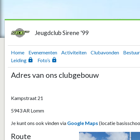
Jeugdclub Sirene '99
Home
Evenementen
Activiteiten
Clubavonden
Bestuur
lock
lock
Leiding
Foto’s
Adres van ons clubgebouw
Kampstraat 21
5943 AR Lomm
Je kunt ons ook vinden via
Google Maps
(locatie basisschool
Route