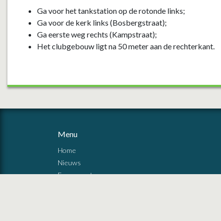
Ga voor het tankstation op de rotonde links;
Ga voor de kerk links (Bosbergstraat);
Ga eerste weg rechts (Kampstraat);
Het clubgebouw ligt na 50 meter aan de rechterkant.
Menu
Home
Nieuws
Evenementen
Verenigingen
Over deze website
Beheerders